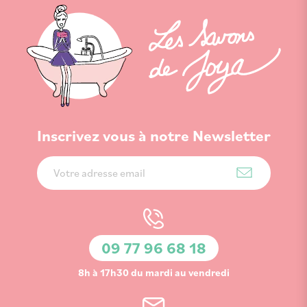
Inscrivez vous à notre Newsletter
Inscription
à
notre
lettre
d’information
09 77 96 68 18
:
8h à 17h30 du mardi au vendredi