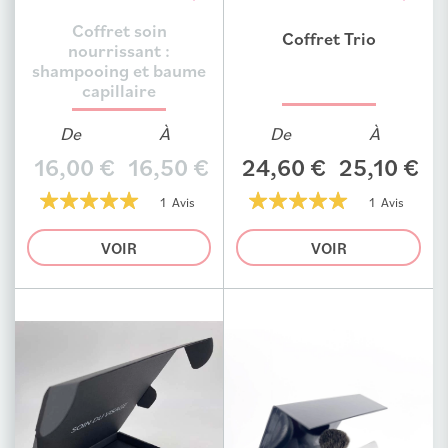
Coffret soin
Coffret Trio
Ajouter au comparateur
Ajouter au comparateur
nourrissant :
shampooing et baume
capillaire
De
À
De
À
16,00 €
16,50 €
24,60 €
25,10 €
1 Avis
1 Avis
100%
100%
VOIR
VOIR