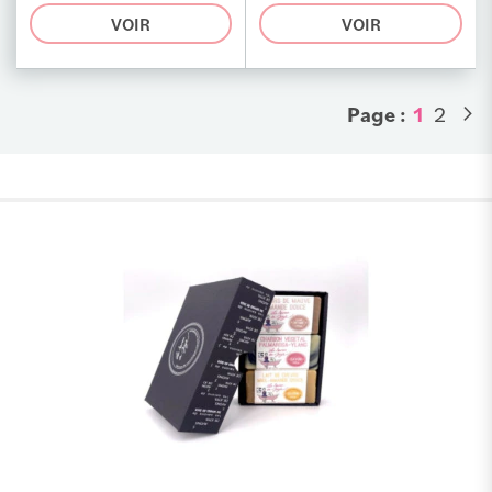
VOIR
VOIR
Page
Vous lis
Page
Page :
1
2