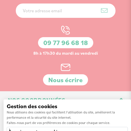
Inscription
à
notre
lettre
d’information
09 77 96 68 18
:
8h à 17h30 du mardi au vendredi
Nous écrire
NOS COORDONNÉES
Gestion des cookies
3 Av. de la 3ème Division d'Infanterie Britannique
Nous utilisons des cookies qui facilitent l'utilisation du site, améliorent la
performance et la sécurité du site internet.
14200 Hérouville-Saint-Clair
Faites-nous part de vos préférences de cookies pour chaque service.