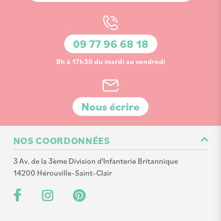
notre
lettre
d’information
09 77 96 68 18
:
8h à 17h30 du mardi au vendredi
Nous écrire
NOS COORDONNÉES
3 Av. de la 3ème Division d'Infanterie Britannique
14200 Hérouville-Saint-Clair