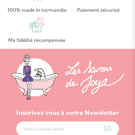
100% made in normandie
Paiement sécurisé
Ma fidélité récompensée
Inscrivez vous à notre Newsletter
Inscription
à