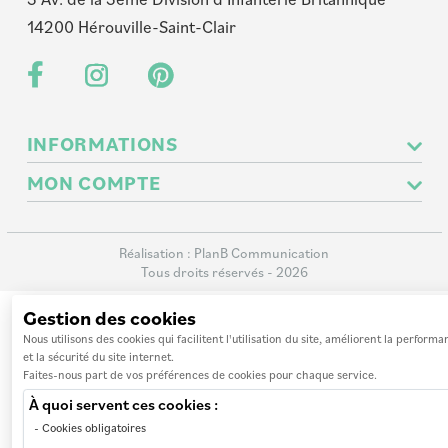
14200 Hérouville-Saint-Clair
INFORMATIONS
MON COMPTE
Nos revendeurs
A propos de nous
Mes commandes
Mentions légales
Réalisation :
PlanB Communication
Mes adresses
Tous droits réservés - 2026
Paiement sécurisé
Mes informations personnelles
Gestion des cookies
Livraison et retour
Nous utilisons des cookies qui facilitent l'utilisation du site, améliorent la perform
Nos CGV
et la sécurité du site internet.
Faites-nous part de vos préférences de cookies pour chaque service.
Programme de parrainage et fidelité
À quoi servent ces cookies :
Affiliation : Devenir affilié
Cookies obligatoires