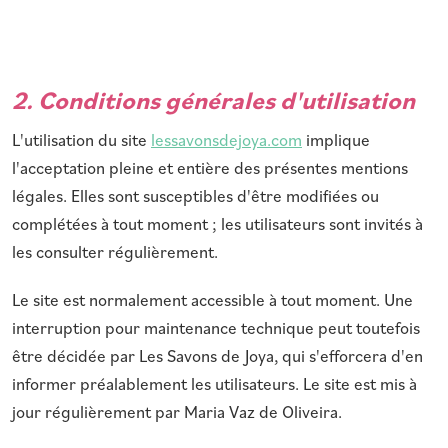
Siège social
3 
d'I
14
2. Conditions générales d'utilisation
SIRET
81
L'utilisation du site
lessavonsdejoya.com
implique
l'acceptation pleine et entière des présentes mentions
RCS
Ca
légales. Elles sont susceptibles d'être modifiées ou
complétées à tout moment ; les utilisateurs sont invités à
TVA intracommunautaire
les consulter régulièrement.
FR
Le site est normalement accessible à tout moment. Une
Responsable de la publication
Ma
interruption pour maintenance technique peut toutefois
co
être décidée par Les Savons de Joya, qui s'efforcera d'en
informer préalablement les utilisateurs. Le site est mis à
Webmaster
Ma
jour régulièrement par Maria Vaz de Oliveira.
co