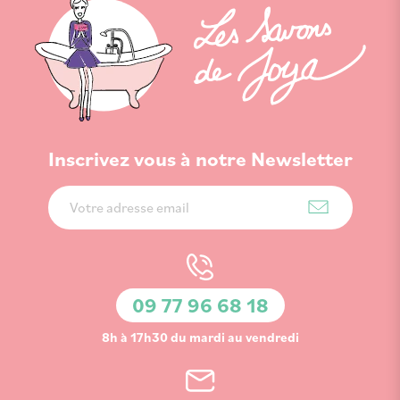
Inscrivez vous à notre Newsletter
Inscription
à
notre
lettre
d’information
09 77 96 68 18
:
8h à 17h30 du mardi au vendredi