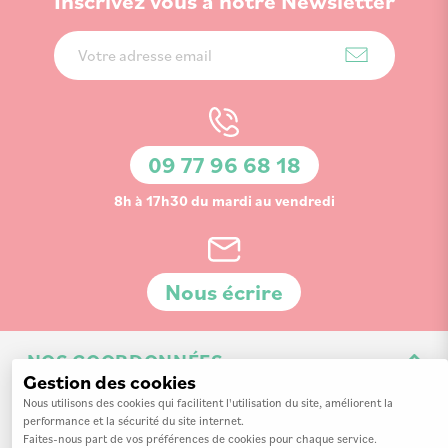
Inscrivez vous à notre Newsletter
Inscription
à
notre
lettre
d’information
09 77 96 68 18
:
8h à 17h30 du mardi au vendredi
Nous écrire
NOS COORDONNÉES
Gestion des cookies
3 Av. de la 3ème Division d'Infanterie Britannique
Nous utilisons des cookies qui facilitent l'utilisation du site, améliorent la
performance et la sécurité du site internet.
14200 Hérouville-Saint-Clair
Faites-nous part de vos préférences de cookies pour chaque service.