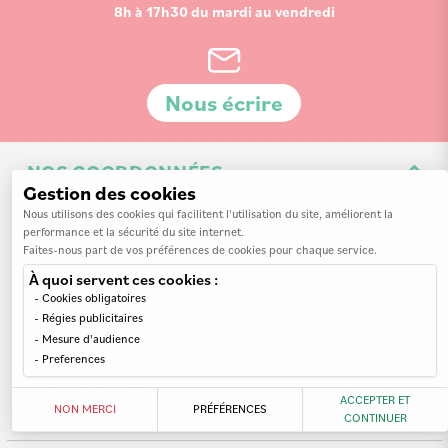
8h à 17h30 du mardi au vendredi
Nous écrire
NOS COORDONNÉES
Gestion des cookies
3 Av. de la 3ème Division d'Infanterie Britannique
Nous utilisons des cookies qui facilitent l'utilisation du site, améliorent la
performance et la sécurité du site internet.
14200 Hérouville-Saint-Clair
Faites-nous part de vos préférences de cookies pour chaque service.
À quoi servent ces cookies :
Cookies obligatoires
Régies publicitaires
Mesure d'audience
INFORMATIONS
Preferences
MON COMPTE
Nos revendeurs
ACCEPTER ET
NON MERCI
PRÉFÉRENCES
CONTINUER
A propos de nous
Mes commandes