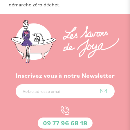
démarche zéro déchet.
Inscrivez vous à notre Newsletter
Inscription
à
notre
lettre
d’information
09 77 96 68 18
: