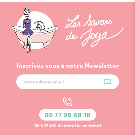
Inscrivez vous à notre Newsletter
Inscription
à
notre
lettre
d’information
09 77 96 68 18
:
8h à 17h30 du mardi au vendredi