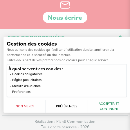
Nous écrire
NOS COORDONNÉES
Gestion des cookies
3 Av. de la 3ème Division d'Infanterie Britannique
Nous utilisons des cookies qui facilitent l'utilisation du site, améliorent la
performance et la sécurité du site internet.
14200 Hérouville-Saint-Clair
Faites-nous part de vos préférences de cookies pour chaque service.
À quoi servent ces cookies :
Cookies obligatoires
Régies publicitaires
Mesure d'audience
INFORMATIONS
Preferences
MON COMPTE
Nos revendeurs
ACCEPTER ET
NON MERCI
PRÉFÉRENCES
CONTINUER
A propos de nous
Mes commandes
Mentions légales
Réalisation :
PlanB Communication
Mes adresses
Tous droits réservés - 2026