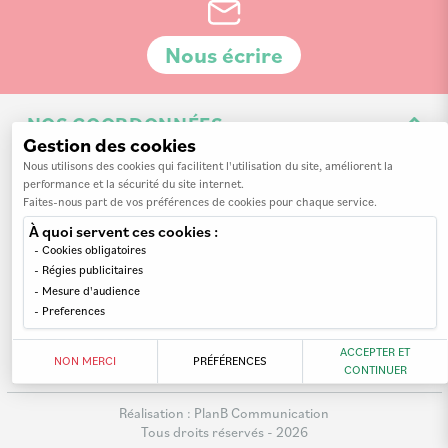
Nous écrire
NOS COORDONNÉES
Gestion des cookies
3 Av. de la 3ème Division d'Infanterie Britannique
Nous utilisons des cookies qui facilitent l'utilisation du site, améliorent la
performance et la sécurité du site internet.
14200 Hérouville-Saint-Clair
Faites-nous part de vos préférences de cookies pour chaque service.
À quoi servent ces cookies :
Cookies obligatoires
Régies publicitaires
Mesure d'audience
INFORMATIONS
Preferences
MON COMPTE
Nos revendeurs
ACCEPTER ET
NON MERCI
PRÉFÉRENCES
CONTINUER
A propos de nous
Mes commandes
Mentions légales
Réalisation :
PlanB Communication
Mes adresses
Tous droits réservés - 2026
Paiement sécurisé