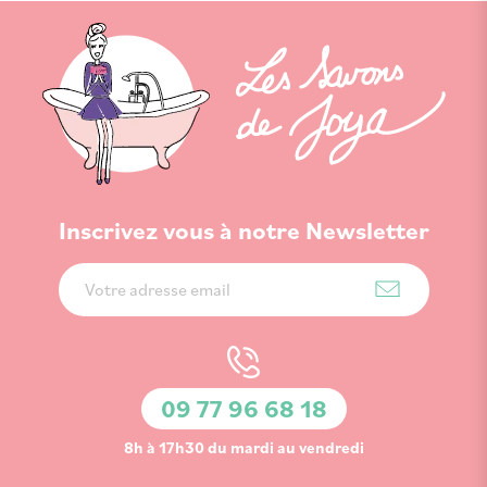
Inscrivez vous à notre Newsletter
Inscription
à
notre
lettre
d’information
09 77 96 68 18
:
8h à 17h30 du mardi au vendredi