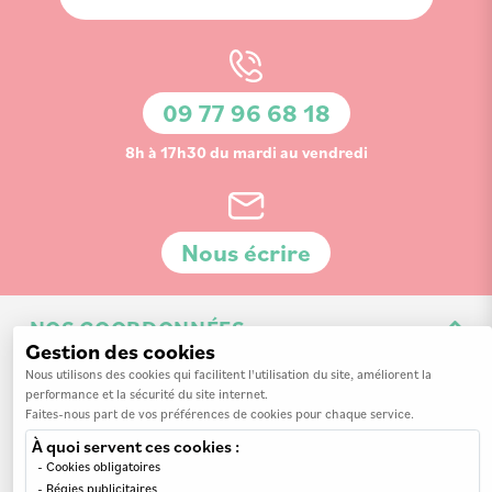
à
notre
lettre
d’information
09 77 96 68 18
:
8h à 17h30 du mardi au vendredi
Nous écrire
NOS COORDONNÉES
Gestion des cookies
3 Av. de la 3ème Division d'Infanterie Britannique
Nous utilisons des cookies qui facilitent l'utilisation du site, améliorent la
performance et la sécurité du site internet.
14200 Hérouville-Saint-Clair
Faites-nous part de vos préférences de cookies pour chaque service.
À quoi servent ces cookies :
Cookies obligatoires
Régies publicitaires