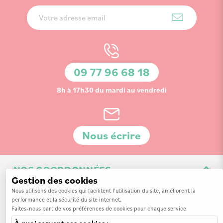
Inscription
à
notre
lettre
d’information
09 77 96 68 18
:
8h à 17h30 du mardi au vendredi
Nous écrire
NOS COORDONNÉES
Gestion des cookies
3 Av. de la 3ème Division d'Infanterie Britannique
Nous utilisons des cookies qui facilitent l'utilisation du site, améliorent la
performance et la sécurité du site internet.
14200 Hérouville-Saint-Clair
Faites-nous part de vos préférences de cookies pour chaque service.
À quoi servent ces cookies :