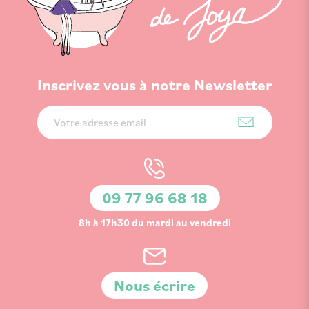
Inscrivez vous à notre Newsletter
Inscription
à
notre
lettre
d’information
09 77 96 68 18
:
8h à 17h30 du mardi au vendredi
Nous écrire