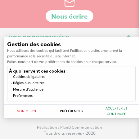
Nous écrire
NOS COORDONNÉES
Gestion des cookies
3 Av. de la 3ème Division d'Infanterie Britannique
Nous utilisons des cookies qui facilitent l'utilisation du site, améliorent la
performance et la sécurité du site internet.
14200 Hérouville-Saint-Clair
Faites-nous part de vos préférences de cookies pour chaque service.
À quoi servent ces cookies :
Cookies obligatoires
Régies publicitaires
Mesure d'audience
INFORMATIONS
Preferences
MON COMPTE
Nos revendeurs
ACCEPTER ET
NON MERCI
PRÉFÉRENCES
CONTINUER
A propos de nous
Mes commandes
Mentions légales
Réalisation :
PlanB Communication
Mes adresses
Tous droits réservés - 2026
Paiement sécurisé