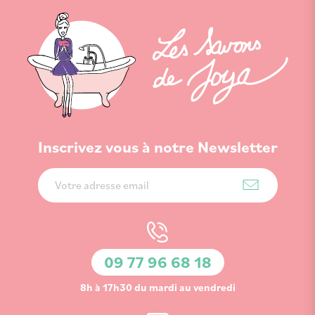
Inscrivez vous à notre Newsletter
Inscription
à
notre
lettre
d’information
09 77 96 68 18
:
8h à 17h30 du mardi au vendredi