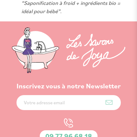
“Saponification à froid + ingrédients bio =
idéal pour bébé”
.
Inscrivez vous à notre Newsletter
Inscription
à
notre
lettre
d’information
09 77 96 68 18
: