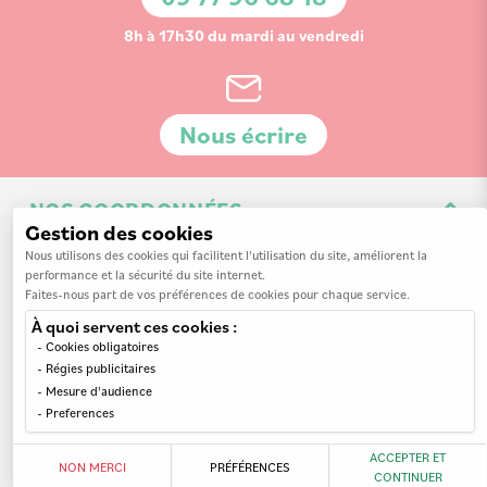
8h à 17h30 du mardi au vendredi
Nous écrire
NOS COORDONNÉES
Gestion des cookies
3 Av. de la 3ème Division d'Infanterie Britannique
Nous utilisons des cookies qui facilitent l'utilisation du site, améliorent la
performance et la sécurité du site internet.
14200 Hérouville-Saint-Clair
Faites-nous part de vos préférences de cookies pour chaque service.
À quoi servent ces cookies :
Cookies obligatoires
Régies publicitaires
Mesure d'audience
INFORMATIONS
Preferences
MON COMPTE
Nos revendeurs
ACCEPTER ET
NON MERCI
PRÉFÉRENCES
CONTINUER