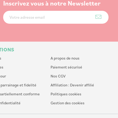
Inscrivez vous à notre Newsletter
Inscription
à
notre
lettre
d’information
:
TIONS
s
A propos de nous
es
Paiement sécurisé
tour
Nos CGV
arrainage et fidelité
Affiliation : Devenir affilié
: partiellement conforme
Politiques cookies
nfidentialité
Gestion des cookies