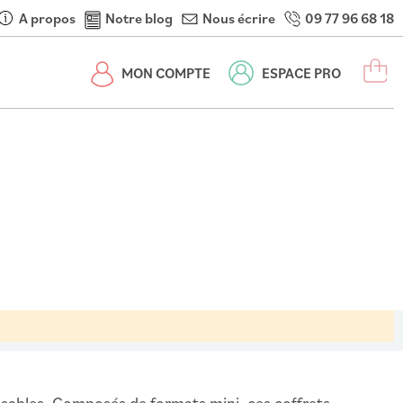
A propos
Notre blog
Nous écrire
09 77 96 68 18
M
MON COMPTE
ESPACE PRO
nsables. Composés de formats mini, ces coffrets