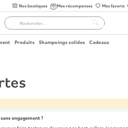
Nos boutiques
Mes récompenses
Mes favoris
oment
Produits
Shampoings solides
Cadeaux
rtes
e sans engagement ?
r vous faire tester en douceur nos best-sellers écorespo