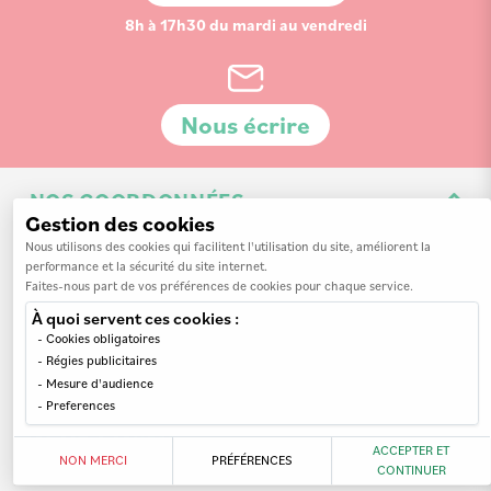
8h à 17h30 du mardi au vendredi
Nous écrire
NOS COORDONNÉES
Gestion des cookies
3 Av. de la 3ème Division d'Infanterie Britannique
Nous utilisons des cookies qui facilitent l'utilisation du site, améliorent la
performance et la sécurité du site internet.
14200 Hérouville-Saint-Clair
Faites-nous part de vos préférences de cookies pour chaque service.
À quoi servent ces cookies :
Cookies obligatoires
Régies publicitaires
Mesure d'audience
INFORMATIONS
Preferences
MON COMPTE
Nos revendeurs
ACCEPTER ET
NON MERCI
PRÉFÉRENCES
CONTINUER
A propos de nous
Mes commandes