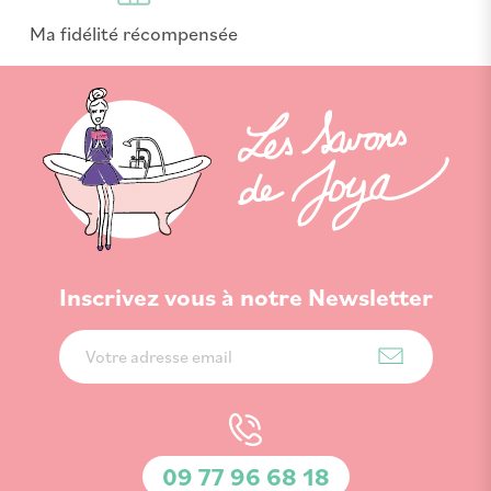
Ma fidélité récompensée
Inscrivez vous à notre Newsletter
Inscription
à
notre
lettre
d’information
09 77 96 68 18
: