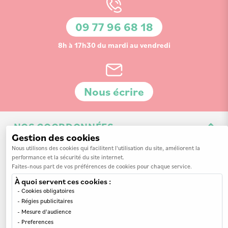
lettre
d’information
09 77 96 68 18
:
8h à 17h30 du mardi au vendredi
Nous écrire
NOS COORDONNÉES
Gestion des cookies
3 Av. de la 3ème Division d'Infanterie Britannique
Nous utilisons des cookies qui facilitent l'utilisation du site, améliorent la
performance et la sécurité du site internet.
14200 Hérouville-Saint-Clair
Faites-nous part de vos préférences de cookies pour chaque service.
À quoi servent ces cookies :
Cookies obligatoires
Régies publicitaires
Mesure d'audience
INFORMATIONS
Preferences