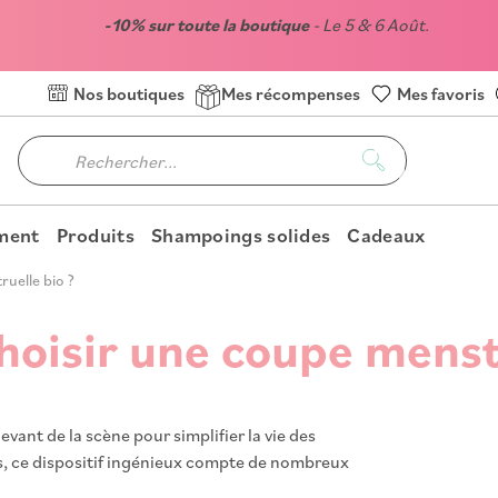
-10% sur toute la boutique
- Le 5 & 6 Août.
Nos boutiques
Mes récompenses
Mes favoris
oment
Produits
Shampoings solides
Cadeaux
uelle bio ?
hoisir une coupe menstr
vant de la scène pour simplifier la vie des
es, ce dispositif ingénieux compte de nombreux