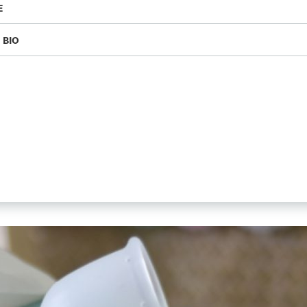
E
 BIO