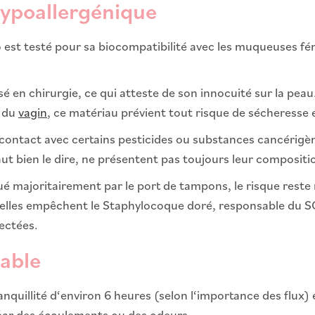
ypoallergénique
est testé pour sa biocompatibilité avec les muqueuses fémin
sé en chirurgie, ce qui atteste de son innocuité sur la pe
r du
vagin
, ce matériau prévient tout risque de sécheresse et
t contact avec certains pesticides ou substances cancérig
 faut bien le dire, ne présentent pas toujours leur compos
 majoritairement par le port de tampons, le risque reste
 elles empêchent le Staphylocoque doré, responsable du SCT
ectées.
table
nquillité d‘environ 6 heures (selon l‘importance des flux) 
 par des écoulements ou des odeurs.