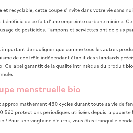
t recyclable, cette coupe s'invite dans votre vie sans nui
 bénéficie de ce fait d‘une empreinte carbone minime. Ce n
t usage de pesticides. Tampons et serviettes ont de plus 
st important de souligner que comme tous les autres produi
isme de contrôle indépendant établit des standards précis
 Ce label garantit de la qualité intrinsèque du produit bi
rmule.
oupe menstruelle bio
pproximativement 480 cycles durant toute sa vie de femme
e 10 560 protections périodiques utilisées depuis la puberté
io ! Pour une vingtaine d'euros, vous êtes tranquille pen