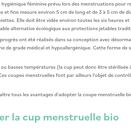
 hygiénique féminine prévu lors des menstruations pour rec
et fine mesure environ 5 cm de long et de 3 à 5 cm de diamèt
ttes. Elle doit être vidée environ toutes les six heures et 
ble alternative écologique aux protections jetables tradit
s progrès ont été réalisés dans sa conception avec désorma
ne de grade médical et hypoallergénique. Cette forme de si
u basses températures (la cup peut donc être stérilisée à l
 Ces coupes menstruelles font par ailleurs l'objet de contr
ître tous les avantages d'adopter la coupe menstruelle bio
ser la cup menstruelle bio