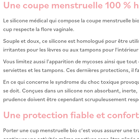
Une coupe menstruelle 100 % h
Le silicone médical qui compose la coupe menstruelle bio 
cup respecte la flore vaginale.
Souple et doux, ce silicone est homologué pour être utili
irritantes pour les lèvres ou aux tampons pour l'intérieu
Vous limitez aussi l'apparition de mycoses ainsi que tou
serviettes et les tampons. Ces dernières protections, il
En ce qui concerne le syndrome du choc toxique provoqué
se doit. Conçues dans un silicone non absorbant, inerte,
prudence doivent être cependant scrupuleusement resp
Une protection fiable et confor
Porter une cup menstruelle bio c‘est vous assurer une tra
continuer vos activités même sportives sans être gênée