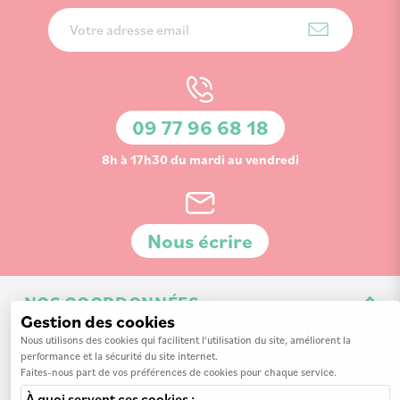
Inscription
à
notre
lettre
d’information
09 77 96 68 18
:
8h à 17h30 du mardi au vendredi
Nous écrire
NOS COORDONNÉES
Gestion des cookies
3 Av. de la 3ème Division d'Infanterie Britannique
Nous utilisons des cookies qui facilitent l'utilisation du site, améliorent la
performance et la sécurité du site internet.
14200 Hérouville-Saint-Clair
Faites-nous part de vos préférences de cookies pour chaque service.
À quoi servent ces cookies :