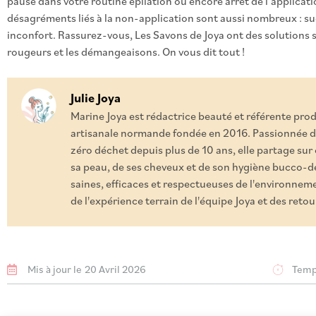
pause dans votre routine épilation ou encore arrêt de l’applicati
désagréments liés à la non-application sont aussi nombreux : su
inconfort. Rassurez-vous, Les Savons de Joya ont des solutions s
rougeurs et les démangeaisons. On vous dit tout !
Julie Joya
Marine Joya est rédactrice beauté et référente pro
artisanale normande fondée en 2016. Passionnée d
zéro déchet depuis plus de 10 ans, elle partage sur
sa peau, de ses cheveux et de son hygiène bucco-de
saines, efficaces et respectueuses de l'environnemen
de l'expérience terrain de l'équipe Joya et des ret
Mis à jour le
20 Avril 2026
Temps