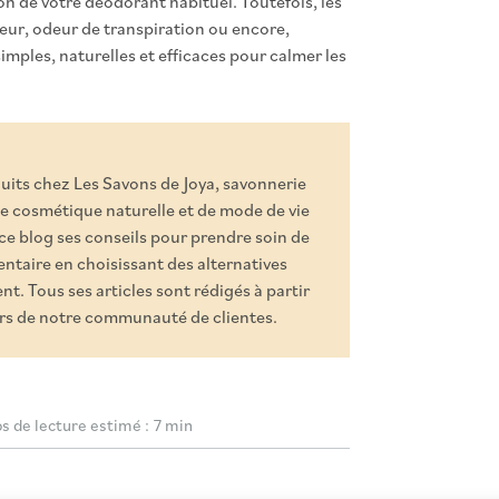
on de votre déodorant habituel. Toutefois, les
eur, odeur de transpiration ou encore,
imples, naturelles et efficaces pour calmer les
duits chez Les Savons de Joya, savonnerie
e cosmétique naturelle et de mode de vie
 ce blog ses conseils pour prendre soin de
ntaire en choisissant des alternatives
t. Tous ses articles sont rédigés à partir
ours de notre communauté de clientes.
 de lecture estimé :
7 min