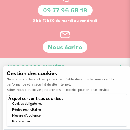
d’information
09 77 96 68 18
:
8h à 17h30 du mardi au vendredi
Nous écrire
NOS COORDONNÉES
Gestion des cookies
3 Av. de la 3ème Division d'Infanterie Britannique
Nous utilisons des cookies qui facilitent l'utilisation du site, améliorent la
performance et la sécurité du site internet.
14200 Hérouville-Saint-Clair
Faites-nous part de vos préférences de cookies pour chaque service.
À quoi servent ces cookies :
Cookies obligatoires
Régies publicitaires
Mesure d'audience
INFORMATIONS
Preferences