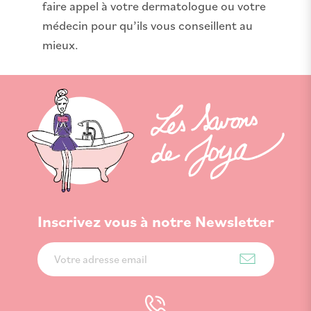
faire appel à votre dermatologue ou votre
médecin pour qu’ils vous conseillent au
mieux.
Inscrivez vous à notre Newsletter
Inscription
à
notre
lettre