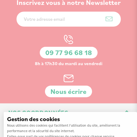
Inscrivez vous à notre Newsletter
Inscription
à
notre
lettre
d’information
09 77 96 68 18
:
8h à 17h30 du mardi au vendredi
Nous écrire
NOS COORDONNÉES
Gestion des cookies
3 Av. de la 3ème Division d'Infanterie Britannique
Nous utilisons des cookies qui facilitent l'utilisation du site, améliorent la
performance et la sécurité du site internet.
14200 Hérouville-Saint-Clair
Faites-nous part de vos préférences de cookies pour chaque service.