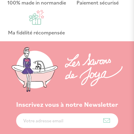
100% made in normandie
Paiement sécurisé
Ma fidélité récompensée
Inscrivez vous à notre Newsletter
Inscription
à
notre