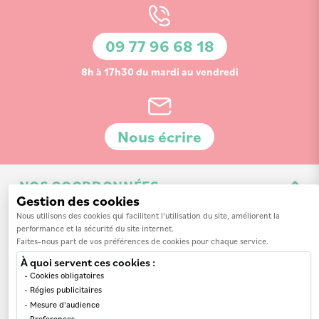
lettre
d’information
09 77 96 68 18
:
8h à 17h30 du mardi au vendredi
Nous écrire
NOS COORDONNÉES
Gestion des cookies
3 Av. de la 3ème Division d'Infanterie Britannique
Nous utilisons des cookies qui facilitent l'utilisation du site, améliorent la
performance et la sécurité du site internet.
14200 Hérouville-Saint-Clair
Faites-nous part de vos préférences de cookies pour chaque service.
À quoi servent ces cookies :
Cookies obligatoires
Régies publicitaires
Mesure d'audience
INFORMATIONS
Preferences