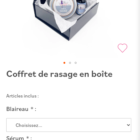
Coffret de rasage en boîte
Skip
to
the
beginning
Articles inclus :
of
Blaireau
the
images
gallery
Sérum