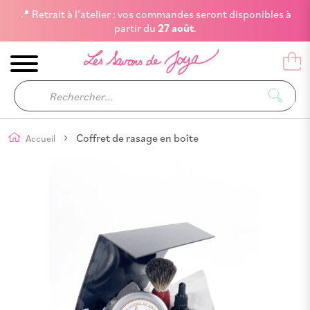
📍 Retrait à l’atelier : vos commandes seront disponibles à
partir du
27 août
.
Coffret de rasage en boîte
Accueil
Skip
to
the
end
of
the
images
gallery