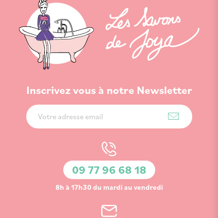
Inscrivez vous à notre Newsletter
Inscription
à
notre
lettre
d’information
09 77 96 68 18
:
8h à 17h30 du mardi au vendredi