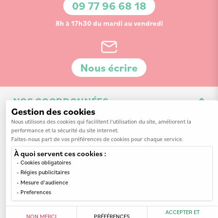
09 77 96 68 18
:
8h à 17h30 du mardi au vendredi
Nous écrire
NOS COORDONNÉES
Gestion des cookies
3 Av. de la 3ème Division d'Infanterie Britannique
Nous utilisons des cookies qui facilitent l'utilisation du site, améliorent la
performance et la sécurité du site internet.
14200 Hérouville-Saint-Clair
Faites-nous part de vos préférences de cookies pour chaque service.
À quoi servent ces cookies :
Cookies obligatoires
Régies publicitaires
Mesure d'audience
INFORMATIONS
Preferences
MON COMPTE
Nos revendeurs
ACCEPTER ET
NON MERCI
PRÉFÉRENCES