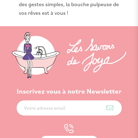
des gestes simples, la bouche pulpeuse de
vos rêves est à vous !
Inscrivez vous à notre Newsletter
Inscription
à
notre
lettre
d’information