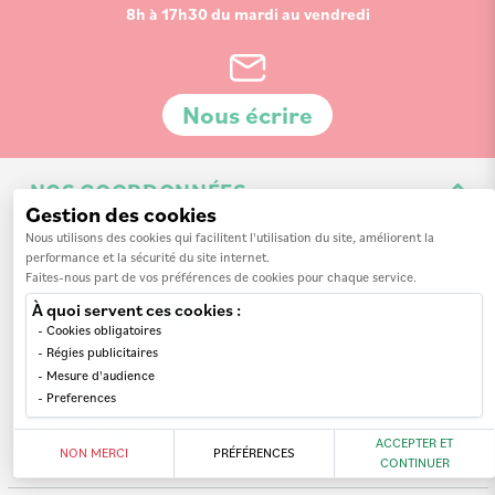
8h à 17h30 du mardi au vendredi
Nous écrire
NOS COORDONNÉES
Gestion des cookies
3 Av. de la 3ème Division d'Infanterie Britannique
Nous utilisons des cookies qui facilitent l'utilisation du site, améliorent la
performance et la sécurité du site internet.
14200 Hérouville-Saint-Clair
Faites-nous part de vos préférences de cookies pour chaque service.
À quoi servent ces cookies :
Cookies obligatoires
Régies publicitaires
Mesure d'audience
INFORMATIONS
Preferences
MON COMPTE
Nos revendeurs
ACCEPTER ET
NON MERCI
PRÉFÉRENCES
CONTINUER
A propos de nous
Mes commandes