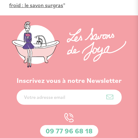
froid : le savon surgras
"
Inscrivez vous à notre Newsletter
Inscription
à
notre
lettre
d’information
09 77 96 68 18
: