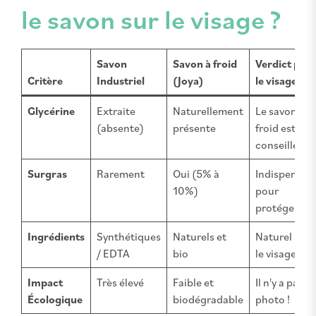
le savon sur le visage ?
Savon
Savon à froid
Verdict pou
Critère
Industriel
(Joya)
le visage
Glycérine
Extraite
Naturellement
Le savon à
(absente)
présente
froid est
conseillé
Surgras
Rarement
Oui (5% à
Indispensab
10%)
pour
protéger
Ingrédients
Synthétiques
Naturels et
Naturel pou
/ EDTA
bio
le visage
Impact
Très élevé
Faible et
Il n'y a pas
Écologique
biodégradable
photo !