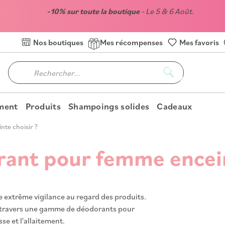
-10% sur toute la boutique
- Le 5 & 6 Août.
Nos boutiques
Mes récompenses
Mes favoris
oment
Produits
Shampoings solides
Cadeaux
te choisir ?
ant pour femme encein
ne extrême vigilance au regard des produits.
 à travers une gamme de déodorants pour
e et l'allaitement.