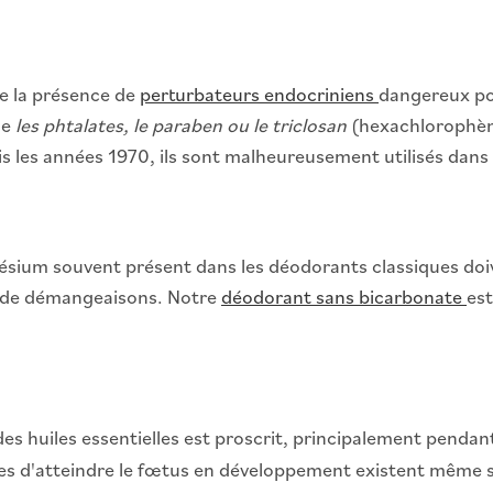
e la présence de
perturbateurs endocriniens
dangereux pou
me
les phtalates, le paraben ou le triclosan
(hexachlorophène
 les années 1970, ils sont malheureusement utilisés dans 
sium souvent présent dans les déodorants classiques doiven
ou de démangeaisons. Notre
déodorant sans bicarbonate
es
es huiles essentielles est proscrit, principalement pendant
ues d'atteindre le fœtus en développement existent même s'i