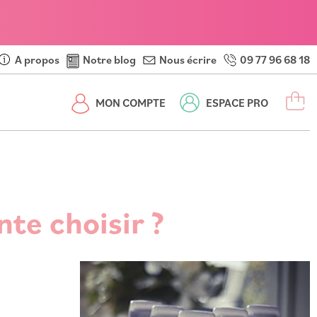
A propos
Notre blog
Nous écrire
09 77 96 68 18
M
MON COMPTE
ESPACE PRO
te choisir ?