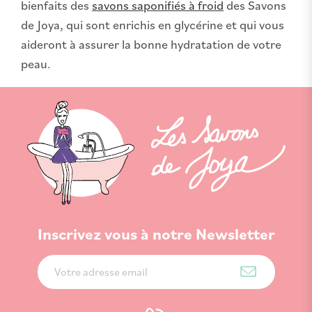
bienfaits des
savons saponifiés à froid
des Savons
de Joya, qui sont enrichis en glycérine et qui vous
aideront à assurer la bonne hydratation de votre
peau.
Inscrivez vous à notre Newsletter
Inscription
à
notre