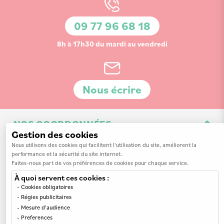
lettre
d’information
09 77 96 68 18
:
8h à 17h30 du mardi au vendredi
Nous écrire
NOS COORDONNÉES
Gestion des cookies
3 Av. de la 3ème Division d'Infanterie Britannique
Nous utilisons des cookies qui facilitent l'utilisation du site, améliorent la
performance et la sécurité du site internet.
14200 Hérouville-Saint-Clair
Faites-nous part de vos préférences de cookies pour chaque service.
À quoi servent ces cookies :
Cookies obligatoires
Régies publicitaires
Mesure d'audience
INFORMATIONS
Preferences