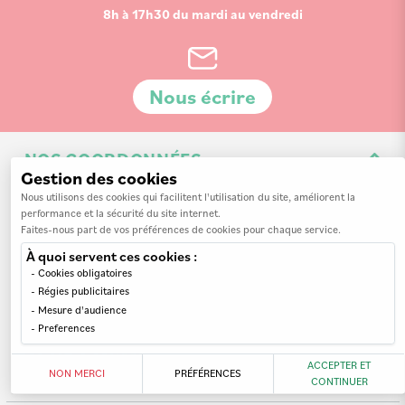
8h à 17h30 du mardi au vendredi
Nous écrire
NOS COORDONNÉES
Gestion des cookies
3 Av. de la 3ème Division d'Infanterie Britannique
Nous utilisons des cookies qui facilitent l'utilisation du site, améliorent la
performance et la sécurité du site internet.
14200 Hérouville-Saint-Clair
Faites-nous part de vos préférences de cookies pour chaque service.
À quoi servent ces cookies :
Cookies obligatoires
Régies publicitaires
Mesure d'audience
INFORMATIONS
Preferences
MON COMPTE
Nos revendeurs
ACCEPTER ET
NON MERCI
PRÉFÉRENCES
CONTINUER
A propos de nous
Mes commandes