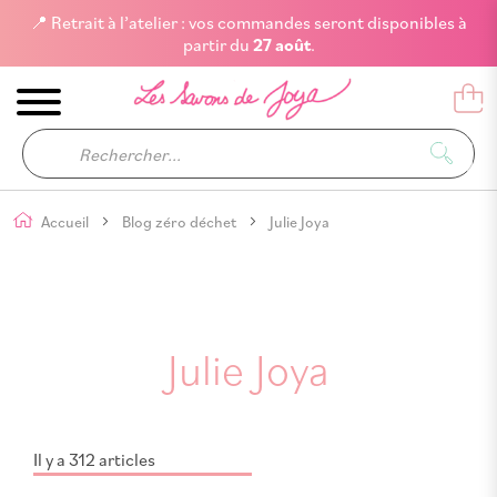
📍 Retrait à l’atelier : vos commandes seront disponibles à
partir du
27 août
.
Accueil
Blog zéro déchet
Julie Joya
Julie Joya
Il y a 312 articles